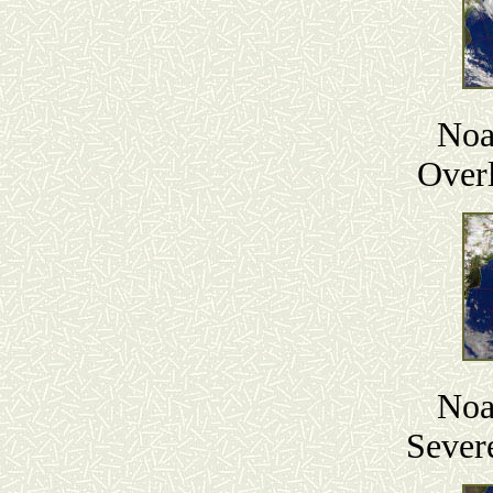
Noa
Over
Noa
Sever